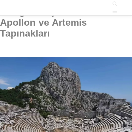
kategori Arşivi:
Anadolu
Ara
Ana m
Apollon ve Artemis
Tapınakları