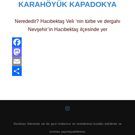
KARAHÖYÜK KAPADOKYA
Nerededir? Hacıbektaş Veli ‘nin türbe ve dergahı
Nevşehir’in Hacıbektaş ilçesinde yer
Facebook
Mastodon
Email
Share
Gezbiraz Sitesinde siz de gezi notlarınız ve resimlerinizi kurallar dahilinde ve
ücretsiz yayınlayabilirsiniz.