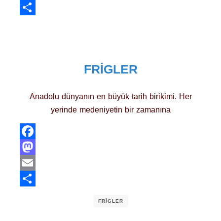
Email
Share
FRIGLER
Anadolu dünyanın en büyük tarih birikimi. Her
yerinde medeniyetin bir zamanına
Facebook
Mastodon
Email
Share
FRIGLER