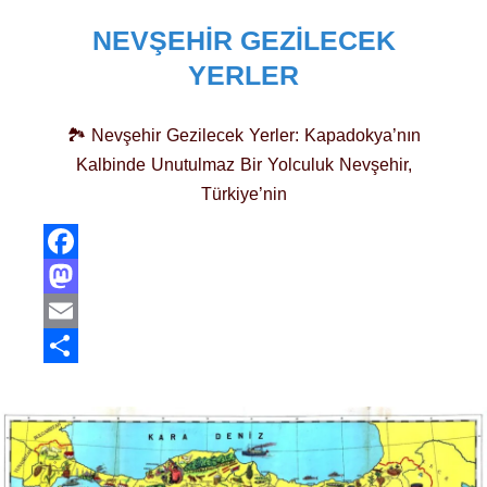
NEVŞEHIR GEZILECEK
YERLER
🏞️ Nevşehir Gezilecek Yerler: Kapadokya’nın
Kalbinde Unutulmaz Bir Yolculuk Nevşehir,
Türkiye’nin
Facebook
Mastodon
Email
Share