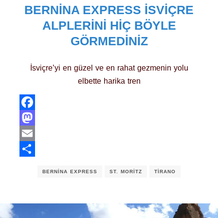
BERNINA EXPRESS İSVIÇRE
ALPLERINI HIÇ BÖYLE
GÖRMEDINIZ
İsviçre’yi en güzel ve en rahat gezmenin yolu
elbette harika tren
Facebook
Mastodon
Email
Share
BERNINA EXPRESS
ST. MORITZ
TIRANO