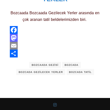
Bozcaada Bozcaada Gezilecek Yerler arasında en
çok aranan tatil beldelerimizden biri.
Facebook
Mastodon
Email
Share
BOZCAADA GEZISI
BOZCADA
BOZCADA GEZILECEK YERLER
BOZCADA TATIL