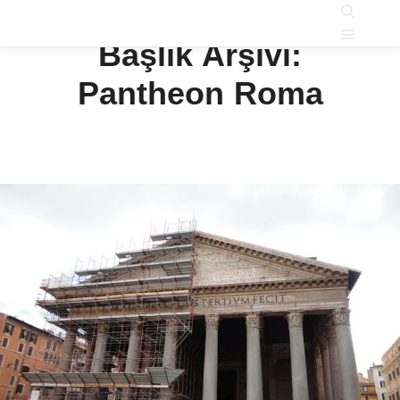
Ara
Başlık Arşivi:
Ana m
Pantheon Roma