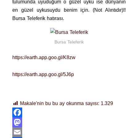
tulumunda uyuduğum o güzel uyku ise dünyanın
en güzel uykusuydu benim için. (Not Alıntıdır)!!
Bursa Teleferik hatırası.
Bursa Teleferik
https://earth.app.goo.gl/K8zw
https://earth.app.goo.gl/5J6p
Makale'nin bu bu ay okunma sayısı:
1.329
Facebook
Mastodon