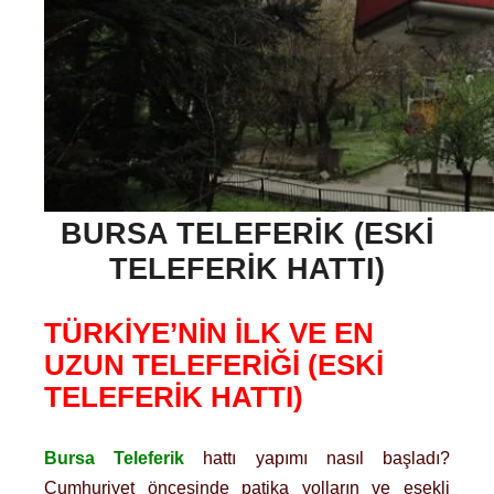
BURSA TELEFERIK (ESKI
TELEFERIK HATTI)
TÜRKİYE’NİN İLK VE EN
UZUN TELEFERİĞİ (ESKİ
TELEFERİK HATTI)
Bursa Teleferik
hattı yapımı nasıl başladı?
Cumhuriyet öncesinde patika yolların ve eşekli