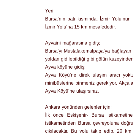
Yeri
Bursa’nın batı kısmında, İzmir Yolu’nun
İzmir Yolu’na 15 km mesafededir.
Ayvaini mağarasına gidiş;
Bursa’yı Mustafakemalpaşa’ya bağlayan 8
yoldan gidilebildiği gibi gölün kuzeyinden
Ayva köyüne gidiş;
Ayva Köyü’ne direk ulaşım aracı yokt
minibüslerine binmeniz gerekiyor. Akçal
Ayva Köyü’ne ulaşırsınız.
Ankara yönünden gelenler için;
İlk önce Eskişehir- Bursa istikameti
istikametinden Bursa çevreyoluna doğru
çıkılacaktır. Bu yolu takip edip, 20 km