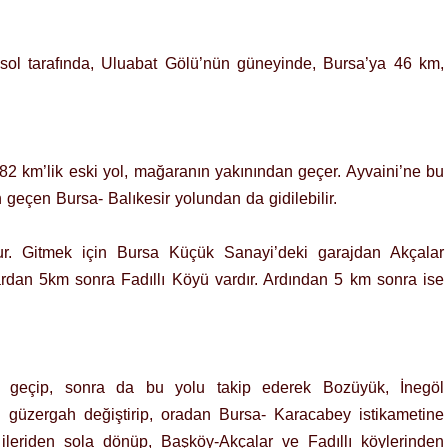
 sol tarafında, Uluabat Gölü’nün güneyinde, Bursa’ya 46 km,
2 km’lik eski yol, mağaranın yakınından geçer. Ayvaini’ne bu
 geçen Bursa- Balıkesir yolundan da gidilebilir.
ur. Gitmek için Bursa Küçük Sanayi’deki garajdan Akçalar
ardan 5km sonra Fadıllı Köyü vardır. Ardından 5 km sonra ise
ne geçip, sonra da bu yolu takip ederek Bozüyük, İnegöl
 güzergah değiştirip, oradan Bursa- Karacabey istikametine
 ileriden sola dönüp, Başköy-Akçalar ve Fadıllı köylerinden