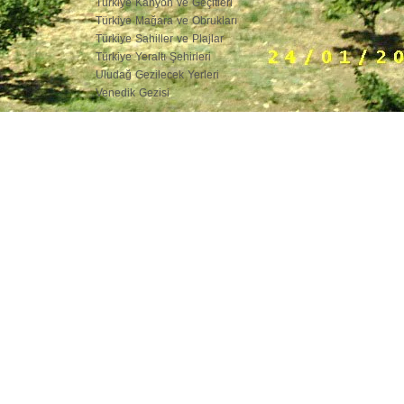
Türkiye Kanyon ve Geçitleri
Türkiye Mağara ve Obrukları
Türkiye Sahiller ve Plajlar
Türkiye Yeraltı Şehirleri
Uludağ Gezilecek Yerleri
Venedik Gezisi