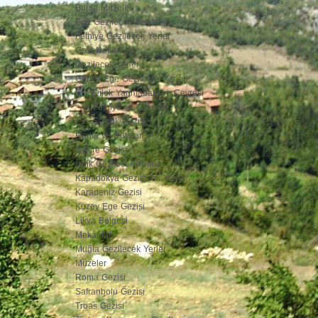
Bursa Müzeler
Ege Gezilecek Yerler
Fethiye Gezilecek Yerler
Gezi Notları
Gezilecek Yerler
Güney Ege Gezilecek Yerleri
Dilek Yarımadası ve Çevresi
Fethiye ve Çevresi
Selçuk Gezisi
Harita ve Rotalar
İsviçre Gezisi
İznik Gezilecek Yerler
Kapadokya Gezilecek Yerler
Karadeniz Gezisi
Kuzey Ege Gezisi
Likya Bölgesi
Mekanlar
Muğla Gezilecek Yerler
Müzeler
Roma Gezisi
Safranbolu Gezisi
Troas Gezisi