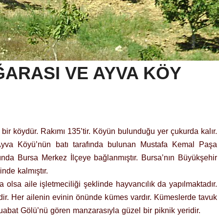
ĞARASI VE AYVA KÖY
ik bir köydür. Rakımı 135’tir. Köyün bulunduğu yer çukurda kalır.
 Ayva Köyü’nün batı tarafında bulunan Mustafa Kemal Paşa
lında Bursa Merkez İlçeye bağlanmıştır. Bursa’nın Büyükşehir
inde kalmıştır.
 olsa aile işletmeciliği şeklinde hayvancılık da yapılmaktadır.
r. Her ailenin evinin önünde kümes vardır. Kümeslerde tavuk
uabat Gölü’nü gören manzarasıyla güzel bir piknik yeridir.