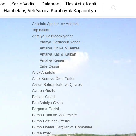
ion
Zelve Vadisi
Dalaman
Tlos Antik Kenti
Hacıbektaş Veli Suluca Karahöyük Kapadokya
KATEGORILER
Ara
Anadolu Apollon ve Artemis
Tapınakları
Antalya Gezilecek yerler
Alanya Gezilecek Yerler
Antalya Finike & Demre
Antalya Kaş & Kalkan
Antalya Kemer
Side Gezisi
Antik Anadolu
Antik Kent ve Ören Yerleri
Assos Behramkale ve Çevresi
Avrupa Gezisi
Balkan Gezisi
Batı Antalya Gezisi
Bergama Gezisi
Bursa Cami ve Medreseler
Bursa Gezilecek Yerler
Bursa Hanlar Çarşılar ve Hamamlar
Bursa İznik