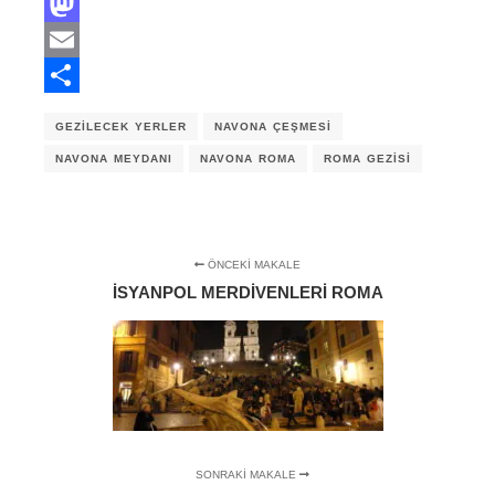
Facebook
Mastodon
Email
Share
GEZILECEK YERLER
NAVONA ÇEŞMESI
NAVONA MEYDANI
NAVONA ROMA
ROMA GEZISI
ÖNCEKI MAKALE
İSYANPOL MERDIVENLERI ROMA
SONRAKI MAKALE