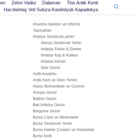
ion
Zelve Vadisi
Dalaman
Tlos Antik Kenti
Hacıbektaş Veli Suluca Karahöyük Kapadokya
KATEGORILER
Ara
Anadolu Apollon ve Artemis
Tapınakları
Antalya Gezilecek yerler
Alanya Gezilecek Yerler
Antalya Finike & Demre
Antalya Kaş & Kalkan
Antalya Kemer
Side Gezisi
Antik Anadolu
Antik Kent ve Ören Yerleri
Assos Behramkale ve Çevresi
Avrupa Gezisi
Balkan Gezisi
Batı Antalya Gezisi
Bergama Gezisi
Bursa Cami ve Medreseler
Bursa Gezilecek Yerler
Bursa Hanlar Çarşılar ve Hamamlar
Bursa İznik