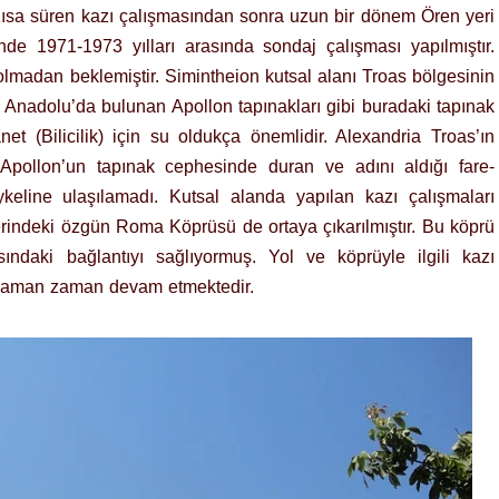
. Kısa süren kazı çalışmasından sonra uzun bir dönem Ören yeri
nde 1971-1973 yılları arasında sondaj çalışması yapılmıştır.
 olmadan beklemiştir. Simintheion kutsal alanı Troas bölgesinin
 Anadolu’da bulunan Apollon tapınakları gibi buradaki tapınak
t (Bilicilik) için su oldukça önemlidir. Alexandria Troas’ın
 Apollon’un tapınak cephesinde duran ve adını aldığı fare-
keline ulaşılamadı. Kutsal alanda yapılan kazı çalışmaları
rindeki özgün Roma Köprüsü de ortaya çıkarılmıştır. Bu köprü
ndaki bağlantıyı sağlıyormuş. Yol ve köprüyle ilgili kazı
 zaman zaman devam etmektedir.