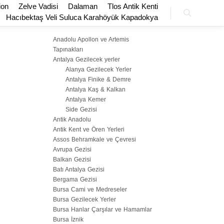
ion
Zelve Vadisi
Dalaman
Tlos Antik Kenti
Hacıbektaş Veli Suluca Karahöyük Kapadokya
KATEGORILER
Ara
Anadolu Apollon ve Artemis
Tapınakları
Antalya Gezilecek yerler
Alanya Gezilecek Yerler
Antalya Finike & Demre
Antalya Kaş & Kalkan
Antalya Kemer
Side Gezisi
Antik Anadolu
Antik Kent ve Ören Yerleri
Assos Behramkale ve Çevresi
Avrupa Gezisi
Balkan Gezisi
Batı Antalya Gezisi
Bergama Gezisi
Bursa Cami ve Medreseler
Bursa Gezilecek Yerler
Bursa Hanlar Çarşılar ve Hamamlar
Bursa İznik