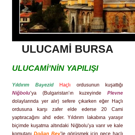
ULUCAMI BURSA
ULUCAMİ’NİN YAPILIŞI
Yıldırım Bayezid
Haçlı
ordusunun kuşattığı
Niğbolu
’ya (Bulgaristan’ın kuzeyinde
Plevne
dolaylarında yer alır) sefere çıkarken eğer Haçlı
ordusuna karşı zafer elde ederse 20 Cami
yaptıracağını ahd eder. Yıldırım lakabına yaraşır
biçimde kuşatma altındaki Niğbolu’ya varır ve kale
komutanı
Doğan Bey
’le görüşmek için gece haçlı