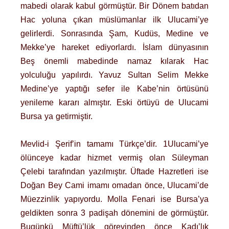
mabedi olarak kabul görmüştür. Bir Dönem batıdan
Hac yoluna çıkan müslümanlar ilk Ulucami’ye
gelirlerdi. Sonrasında Şam, Kudüs, Medine ve
Mekke’ye hareket ediyorlardı. İslam dünyasının
Beş önemli mabedinde namaz kılarak Hac
yolculuğu yapılırdı. Yavuz Sultan Selim Mekke
Medine’ye yaptığı sefer ile Kabe’nin örtüsünü
yenileme kararı almıştır. Eski örtüyü de Ulucami
Bursa ya getirmiştir.
Mevlid-i Şerif’in tamamı Türkçe’dir. 1Ulucami’ye
ölünceye kadar hizmet vermiş olan Süleyman
Çelebi tarafından yazılmıştır. Üftade Hazretleri ise
Doğan Bey Cami imamı omadan önce, Ulucami’de
Müezzinlik yapıyordu. Molla Fenari ise Bursa’ya
geldikten sonra 3 padişah dönemini de görmüştür.
Bugünkü Müftü’lük görevinden önce Kadı’lık