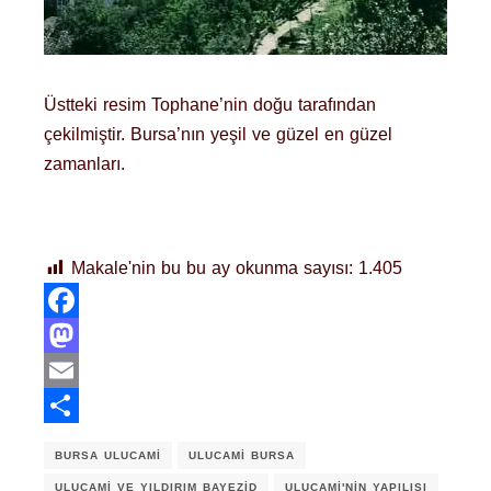
Üstteki resim Tophane’nin doğu tarafından
çekilmiştir. Bursa’nın yeşil ve güzel en güzel
zamanları.
Makale'nin bu bu ay okunma sayısı:
1.405
Facebook
Mastodon
Email
Share
BURSA ULUCAMI
ULUCAMI BURSA
ULUCAMI VE YILDIRIM BAYEZID
ULUCAMI'NIN YAPILIŞI